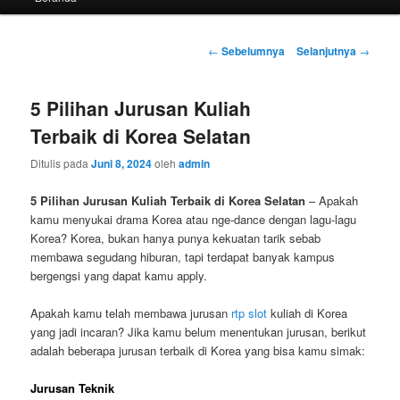
utama
Navigasi
←
Sebelumnya
Selanjutnya
→
Tulisan
5 Pilihan Jurusan Kuliah
Terbaik di Korea Selatan
Ditulis pada
Juni 8, 2024
oleh
admin
5 Pilihan Jurusan Kuliah Terbaik di Korea Selatan
– Apakah
kamu menyukai drama Korea atau nge-dance dengan lagu-lagu
Korea? Korea, bukan hanya punya kekuatan tarik sebab
membawa segudang hiburan, tapi terdapat banyak kampus
bergengsi yang dapat kamu apply.
Apakah kamu telah membawa jurusan
rtp slot
kuliah di Korea
yang jadi incaran? Jika kamu belum menentukan jurusan, berikut
adalah beberapa jurusan terbaik di Korea yang bisa kamu simak:
Jurusan Teknik