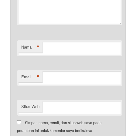
*
Nama
*
Email
Situs Web
Simpan nama, email, dan situs web saya pada
peramban ini untuk komentar saya berikutnya.