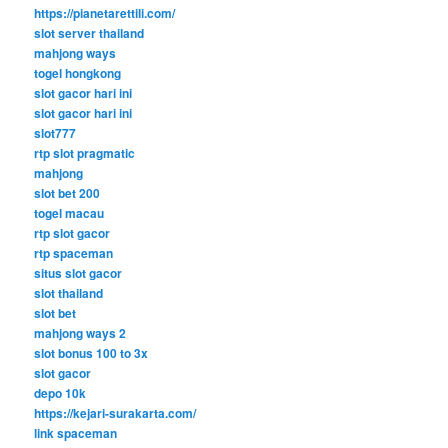
https://pianetarettili.com/
slot server thailand
mahjong ways
togel hongkong
slot gacor hari ini
slot gacor hari ini
slot777
rtp slot pragmatic
mahjong
slot bet 200
togel macau
rtp slot gacor
rtp spaceman
situs slot gacor
slot thailand
slot bet
mahjong ways 2
slot bonus 100 to 3x
slot gacor
depo 10k
https://kejari-surakarta.com/
link spaceman