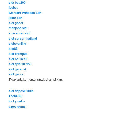
slot bet 200
ibcbet
Starlight Princess Slot
joker slot
slot gacor
mahjong slot
spaceman slot
slot server thailand
sicbo online
slot88
slot olympus
slot bet kecil
slot qris 10 ribu
slot garansi
slot gacor
Tidak ada komentar untuk ditampilkan.
slot deposit 10rb
sbobet88
lucky neko
aztec gems