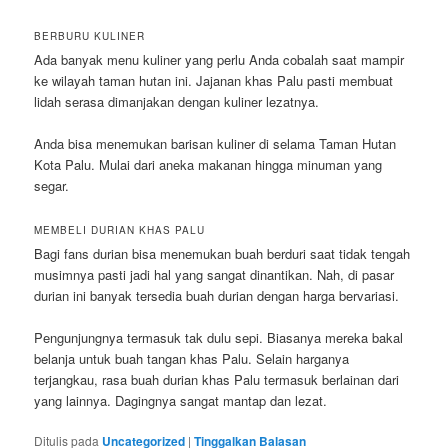
BERBURU KULINER
Ada banyak menu kuliner yang perlu Anda cobalah saat mampir
ke wilayah taman hutan ini. Jajanan khas Palu pasti membuat
lidah serasa dimanjakan dengan kuliner lezatnya.
Anda bisa menemukan barisan kuliner di selama Taman Hutan
Kota Palu. Mulai dari aneka makanan hingga minuman yang
segar.
MEMBELI DURIAN KHAS PALU
Bagi fans durian bisa menemukan buah berduri saat tidak tengah
musimnya pasti jadi hal yang sangat dinantikan. Nah, di pasar
durian ini banyak tersedia buah durian dengan harga bervariasi.
Pengunjungnya termasuk tak dulu sepi. Biasanya mereka bakal
belanja untuk buah tangan khas Palu. Selain harganya
terjangkau, rasa buah durian khas Palu termasuk berlainan dari
yang lainnya. Dagingnya sangat mantap dan lezat.
Ditulis pada
Uncategorized
|
Tinggalkan Balasan