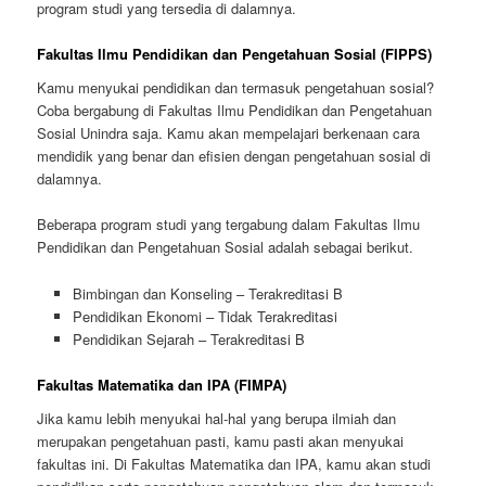
program studi yang tersedia di dalamnya.
Fakultas Ilmu Pendidikan dan Pengetahuan Sosial (FIPPS)
Kamu menyukai pendidikan dan termasuk pengetahuan sosial?
Coba bergabung di Fakultas Ilmu Pendidikan dan Pengetahuan
Sosial Unindra saja. Kamu akan mempelajari berkenaan cara
mendidik yang benar dan efisien dengan pengetahuan sosial di
dalamnya.
Beberapa program studi yang tergabung dalam Fakultas Ilmu
Pendidikan dan Pengetahuan Sosial adalah sebagai berikut.
Bimbingan dan Konseling – Terakreditasi B
Pendidikan Ekonomi – Tidak Terakreditasi
Pendidikan Sejarah – Terakreditasi B
Fakultas Matematika dan IPA (FIMPA)
Jika kamu lebih menyukai hal-hal yang berupa ilmiah dan
merupakan pengetahuan pasti, kamu pasti akan menyukai
fakultas ini. Di Fakultas Matematika dan IPA, kamu akan studi