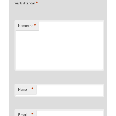
*
wajib ditandai
*
Komentar
*
Nama
*
Email