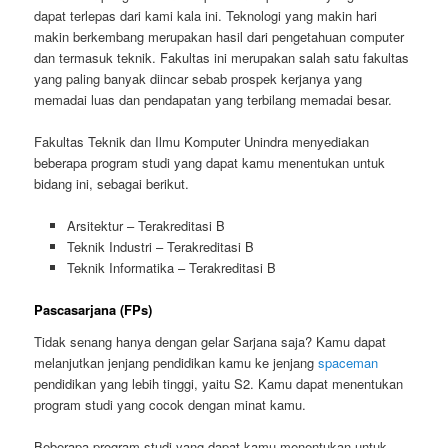
dapat terlepas dari kami kala ini. Teknologi yang makin hari
makin berkembang merupakan hasil dari pengetahuan computer
dan termasuk teknik. Fakultas ini merupakan salah satu fakultas
yang paling banyak diincar sebab prospek kerjanya yang
memadai luas dan pendapatan yang terbilang memadai besar.
Fakultas Teknik dan Ilmu Komputer Unindra menyediakan
beberapa program studi yang dapat kamu menentukan untuk
bidang ini, sebagai berikut.
Arsitektur – Terakreditasi B
Teknik Industri – Terakreditasi B
Teknik Informatika – Terakreditasi B
Pascasarjana (FPs)
Tidak senang hanya dengan gelar Sarjana saja? Kamu dapat
melanjutkan jenjang pendidikan kamu ke jenjang
spaceman
pendidikan yang lebih tinggi, yaitu S2. Kamu dapat menentukan
program studi yang cocok dengan minat kamu.
Beberapa program studi yang dapat kamu menentukan untuk