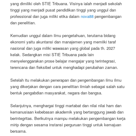
yang dimiliki oleh STIE Tribuana. Visinya ialah menjadi sekolah
tinggi yang menjadi pusat pendidikan tinggi yang unggul dan
professional dan juga miliki etika dalam
nova88
pengembangan
dan penelitian.
Kemudian unggul dalam ilmu pengetahuan, terutama bidang
ekonomi yaitu akuntansi dan manajemen yang memiiki taraf
nasional dan juga miliki wawasan yang global pada th. 2027
kelak. Sedangkan misi STIE Tribuana pada lain
menyelenggarakan prose belajar mengajar yang terintegrasi,
terencana dan fleksibel untuk menghadapi perubahan zaman.
Setelah itu melakukan penerapan dan pengembangan ilmu ilmu
yang dikerjakan dengan cara penelitian ilmiah sebagai salah satu
bentuk pengabdian masyarakat, negara dan bangsa.
Selanjutnya, menghargai tinggi martabat dan nilai nilai ham dan
kemanusiaan kebebasan akademik yang bertanggung jawab dan
berintegritas. Berikutnya mampu melakukan pengembangan kerja
mirip dengan sesama instansi perguruan tinggi untuk kemajuan
bersama.