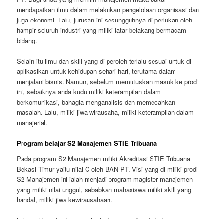
mendapatkan ilmu dalam melakukan pengelolaan organisasi dan
juga ekonomi. Lalu, jurusan ini sesungguhnya di perlukan oleh
hampir seluruh industri yang miliki latar belakang bermacam
bidang.
Selain itu ilmu dan skill yang di peroleh terlalu sesuai untuk di
aplikasikan untuk kehidupan sehari hari, terutama dalam
menjalani bisnis. Namun, sebelum memutuskan masuk ke prodi
ini, sebaiknya anda kudu miliki keterampilan dalam
berkomunikasi, bahagia menganalisis dan memecahkan
masalah. Lalu, miliki jiwa wirausaha, miliki keterampilan dalam
manajerial.
Program belajar S2 Manajemen STIE Tribuana
Pada program S2 Manajemen miliki Akreditasi STIE Tribuana
Bekasi Timur yaitu nilai C oleh BAN PT. Visi yang di miliki prodi
S2 Manajemen ini ialah menjadi program magister manajemen
yang miliki nilai unggul, sebabkan mahasiswa miliki skill yang
handal, miliki jiwa kewirausahaan.