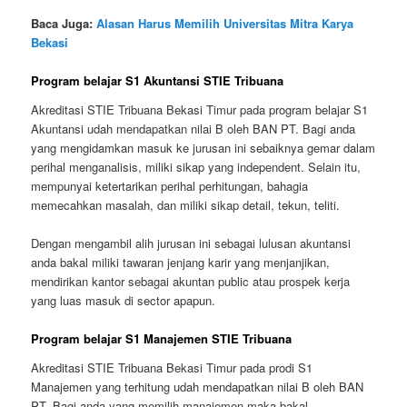
Baca Juga:
Alasan Harus Memilih Universitas Mitra Karya
Bekasi
Program belajar S1 Akuntansi STIE Tribuana
Akreditasi STIE Tribuana Bekasi Timur pada program belajar S1
Akuntansi udah mendapatkan nilai B oleh BAN PT. Bagi anda
yang mengidamkan masuk ke jurusan ini sebaiknya gemar dalam
perihal menganalisis, miliki sikap yang independent. Selain itu,
mempunyai ketertarikan perihal perhitungan, bahagia
memecahkan masalah, dan miliki sikap detail, tekun, teliti.
Dengan mengambil alih jurusan ini sebagai lulusan akuntansi
anda bakal miliki tawaran jenjang karir yang menjanjikan,
mendirikan kantor sebagai akuntan public atau prospek kerja
yang luas masuk di sector apapun.
Program belajar S1 Manajemen STIE Tribuana
Akreditasi STIE Tribuana Bekasi Timur pada prodi S1
Manajemen yang terhitung udah mendapatkan nilai B oleh BAN
PT. Bagi anda yang memilih manajemen maka bakal