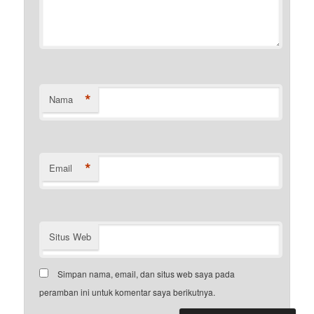
*
Nama
*
Email
Situs Web
Simpan nama, email, dan situs web saya pada
peramban ini untuk komentar saya berikutnya.