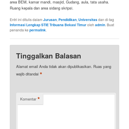
area BEM, kamar mandi, masjid, Gudang, aula, tata usaha.
Ruang kepala dan area sidang skripsi.
Entri ini ditulis dalam
Jurusan
,
Pendidikan
,
Universitas
dan di-tag
Informasi Lengkap STIE Tribuana Bekasi Timur
oleh
admin
. Buat
penanda ke
permalink
.
Tinggalkan Balasan
Alamat email Anda tidak akan dipublikasikan.
Ruas yang
*
wajib ditandai
*
Komentar