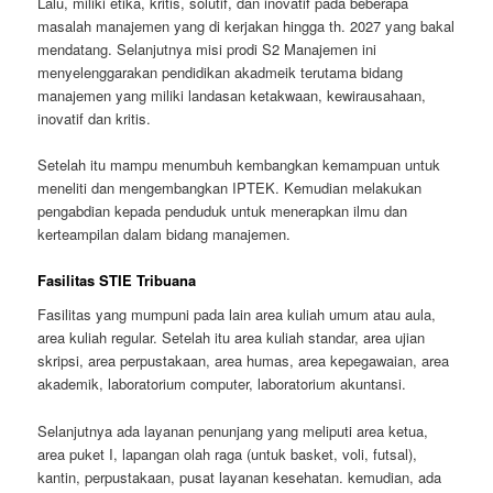
Lalu, miliki etika, kritis, solutif, dan inovatif pada beberapa
masalah manajemen yang di kerjakan hingga th. 2027 yang bakal
mendatang. Selanjutnya misi prodi S2 Manajemen ini
menyelenggarakan pendidikan akadmeik terutama bidang
manajemen yang miliki landasan ketakwaan, kewirausahaan,
inovatif dan kritis.
Setelah itu mampu menumbuh kembangkan kemampuan untuk
meneliti dan mengembangkan IPTEK. Kemudian melakukan
pengabdian kepada penduduk untuk menerapkan ilmu dan
kerteampilan dalam bidang manajemen.
Fasilitas STIE Tribuana
Fasilitas yang mumpuni pada lain area kuliah umum atau aula,
area kuliah regular. Setelah itu area kuliah standar, area ujian
skripsi, area perpustakaan, area humas, area kepegawaian, area
akademik, laboratorium computer, laboratorium akuntansi.
Selanjutnya ada layanan penunjang yang meliputi area ketua,
area puket I, lapangan olah raga (untuk basket, voli, futsal),
kantin, perpustakaan, pusat layanan kesehatan. kemudian, ada