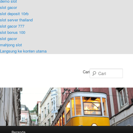
demo slot
slot gacor
slot deposit 10rb
slot server thailand
slot gacor 777
slot bonus 100
slot gacor
mahjong slot
Langsung ke konten utama
Cari
Menu
Beranda