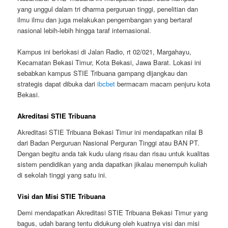
yang unggul dalam tri dharma perguruan tinggi, penelitian dan
ilmu ilmu dan juga melakukan pengembangan yang bertaraf
nasional lebih-lebih hingga taraf internasional.
Kampus ini berlokasi di Jalan Radio, rt 02/021, Margahayu,
Kecamatan Bekasi Timur, Kota Bekasi, Jawa Barat. Lokasi ini
sebabkan kampus STIE Tribuana gampang dijangkau dan
strategis dapat dibuka dari
ibcbet
bermacam macam penjuru kota
Bekasi.
Akreditasi STIE Tribuana
Akreditasi STIE Tribuana Bekasi Timur ini mendapatkan nilai B
dari Badan Perguruan Nasional Perguran Tinggi atau BAN PT.
Dengan begitu anda tak kudu ulang risau dan risau untuk kualitas
sistem pendidikan yang anda dapatkan jikalau menempuh kuliah
di sekolah tinggi yang satu ini.
Visi dan Misi STIE Tribuana
Demi mendapatkan Akreditasi STIE Tribuana Bekasi Timur yang
bagus, udah barang tentu didukung oleh kuatnya visi dan misi