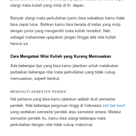
ulangi mata kuliah yang mirip di th. depan.
Banyak ulangi mata perkuliahan justru bisa sebabkan kamu tidak
bisa cepat lulus. Bahkan kamu bisa berada di kelas yang mirip
dengan junior yang mengambil mata kuliah tersebut. Nah,
sebagai mahasiswa upayakan jangan hingga ada nilai kuliah
hancur ya.
Cara Mengatasi Nilai Kuliah yang Kurang Memuaskan
Ada beberapa tips yang bisa kamu jalankan untuk melakukan
perbaikan beberapa nilai mata perkuliahan yang tidak cukup
memuaskan, seperti berikut.
MENGIKUTI SEMESTER PENDEK
Hal pertama yang bisa kamu jalankan adalah ikuti semester
pendek. Ada beberapa perguruan tinggi di Indonesia
slot bet kecil
yang sediakan semester pendek atau semester antara. Melalui
semester pendek itu, kamu bisa ulangi beberapa mata
perkuliahan dengan nilai tidak cukup maksimal.