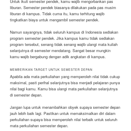
Untuk ikuti semester pendek, kamu wajib mengorbankan pas
liburan. Semester pendek biasanya dilakukan pada pas musim
liburan di kampus. Tidak cuma itu, kamu terhitung wajib
tingkatkan biaya untuk mengambil semester pendek.
Namun sayangnya, tidak seluruh kampus di Indonesia sediakan
program semester pendek. Jika kampus kamu tidak sediakan
program tersebut, senang tidak senang wajib ulangi mata kuliah
selanjutnya di semester mendatang. Sangat besar mungkin
kamu wajib bergabung dengan adik angkatan di kampus.
MEMBERIKAN TARGET UNTUK SEMESTER DEPAN
Apabila ada mata perkuliahan yang memperoleh nilai tidak cukup
maksimal, pasti perihal selanjutnya bisa menjadi pelajaran punya
nilai bagi kamu. Kamu bisa ulangi mata perkuliahan selanjutnya
di semester depan.
Jangan lupa untuk menambahkan obyek supaya semester depan
jauh lebih baik lagi. Pastikan untuk memaksimalkan diri dalam
perkuliahan supaya bisa memperoleh nilai terbaik untuk seluruh
mata perkuliahan semester depan.