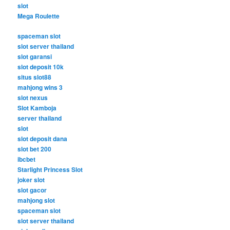
slot
Mega Roulette
spaceman slot
slot server thailand
slot garansi
slot deposit 10k
situs slot88
mahjong wins 3
slot nexus
Slot Kamboja
server thailand
slot
slot deposit dana
slot bet 200
ibcbet
Starlight Princess Slot
joker slot
slot gacor
mahjong slot
spaceman slot
slot server thailand