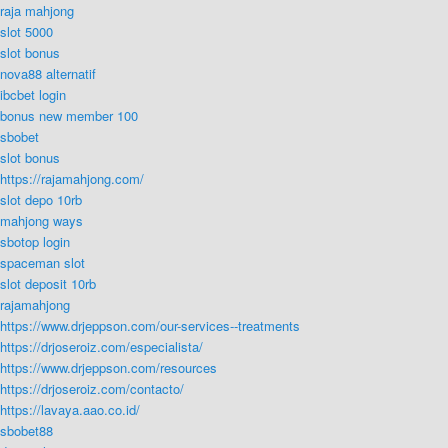
raja mahjong
slot 5000
slot bonus
nova88 alternatif
ibcbet login
bonus new member 100
sbobet
slot bonus
https://rajamahjong.com/
slot depo 10rb
mahjong ways
sbotop login
spaceman slot
slot deposit 10rb
rajamahjong
https://www.drjeppson.com/our-services--treatments
https://drjoseroiz.com/especialista/
https://www.drjeppson.com/resources
https://drjoseroiz.com/contacto/
https://lavaya.aao.co.id/
sbobet88