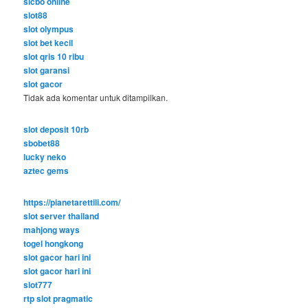
sicbo online
slot88
slot olympus
slot bet kecil
slot qris 10 ribu
slot garansi
slot gacor
Tidak ada komentar untuk ditampilkan.
slot deposit 10rb
sbobet88
lucky neko
aztec gems
https://pianetarettili.com/
slot server thailand
mahjong ways
togel hongkong
slot gacor hari ini
slot gacor hari ini
slot777
rtp slot pragmatic