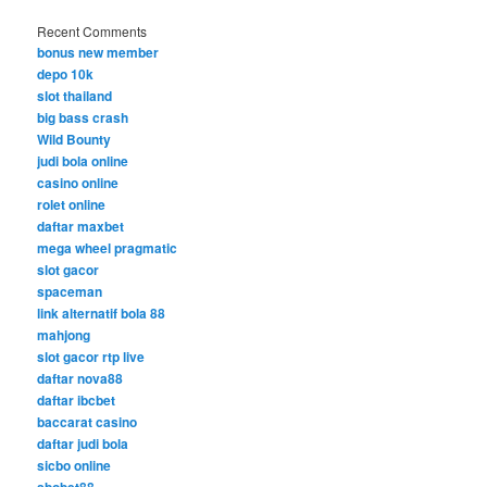
Recent Comments
bonus new member
depo 10k
slot thailand
big bass crash
Wild Bounty
judi bola online
casino online
rolet online
daftar maxbet
mega wheel pragmatic
slot gacor
spaceman
link alternatif bola 88
mahjong
slot gacor rtp live
daftar nova88
daftar ibcbet
baccarat casino
daftar judi bola
sicbo online