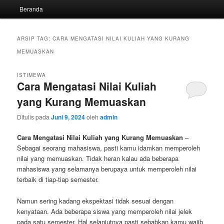
Menu
Beranda
utama
ARSIP TAG:
CARA MENGATASI NILAI KULIAH YANG KURANG
MEMUASKAN
ISTIMEWA
Cara Mengatasi Nilai Kuliah
yang Kurang Memuaskan
Ditulis pada
Juni 9, 2024
oleh
admin
Cara Mengatasi Nilai Kuliah yang Kurang Memuaskan
–
Sebagai seorang mahasiswa, pasti kamu idamkan memperoleh
nilai yang memuaskan. Tidak heran kalau ada beberapa
mahasiswa yang selamanya berupaya untuk memperoleh nilai
terbaik di tiap-tiap semester.
Namun sering kadang ekspektasi tidak sesuai dengan
kenyataan. Ada beberapa siswa yang memperoleh nilai jelek
pada satu semester. Hal selanjutnya pasti sebabkan kamu wajib