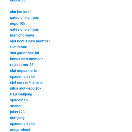
sbobet88
slot bet kecil
gates of olympus
depo 10k
gates of olympus
mahjong ways
slot bonus new member
Slot resmi
slot gacor hari ini
bonus new member
rajascatter 88
slot deposit qris
spaceman slot
slot server thailand
situs slot depo 10k
Rajamahjong
spaceman
sbobet
joker123
mahjong
spaceman slot
mega wheel