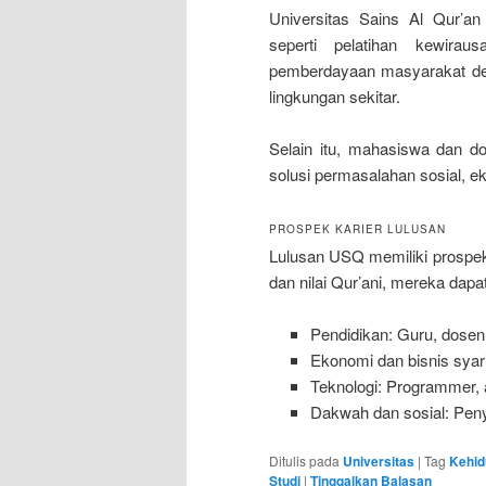
Universitas Sains Al Qur’an
seperti pelatihan kewirau
pemberdayaan masyarakat des
lingkungan sekitar.
Selain itu, mahasiswa dan dos
solusi permasalahan sosial, e
PROSPEK KARIER LULUSAN
Lulusan USQ memiliki prospek
dan nilai Qur’ani, mereka dapat
Pendidikan: Guru, dosen
Ekonomi dan bisnis syari
Teknologi: Programmer, an
Dakwah dan sosial: Penyu
Ditulis pada
Universitas
|
Tag
Kehid
Studi
|
Tinggalkan Balasan