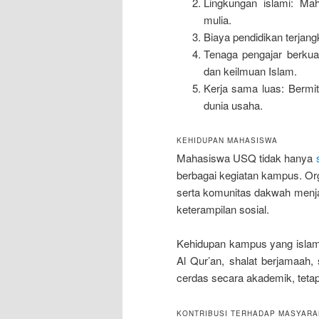
Lingkungan islami: Ma
mulia.
Biaya pendidikan terjan
Tenaga pengajar berkua
dan keilmuan Islam.
Kerja sama luas: Bermi
dunia usaha.
KEHIDUPAN MAHASISWA
Mahasiswa USQ tidak hanya
berbagai kegiatan kampus. Or
serta komunitas dakwah menja
keterampilan sosial.
Kehidupan kampus yang isla
Al Qur’an, shalat berjamaah, 
cerdas secara akademik, tetapi
KONTRIBUSI TERHADAP MASYARA