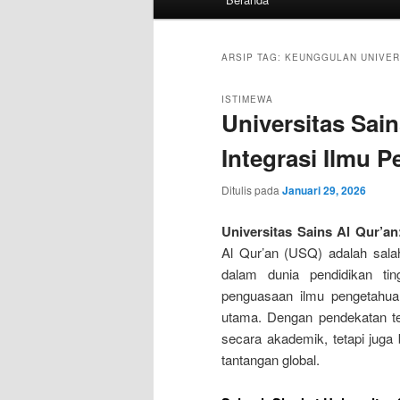
utama
ARSIP TAG:
KEUNGGULAN UNIVERS
ISTIMEWA
Universitas Sain
Integrasi Ilmu 
Ditulis pada
Januari 29, 2026
Universitas Sains Al Qur’an
Al Qur’an (USQ) adalah salah
dalam dunia pendidikan ti
penguasaan ilmu pengetahuan
utama. Dengan pendekatan te
secara akademik, tetapi juga 
tantangan global.